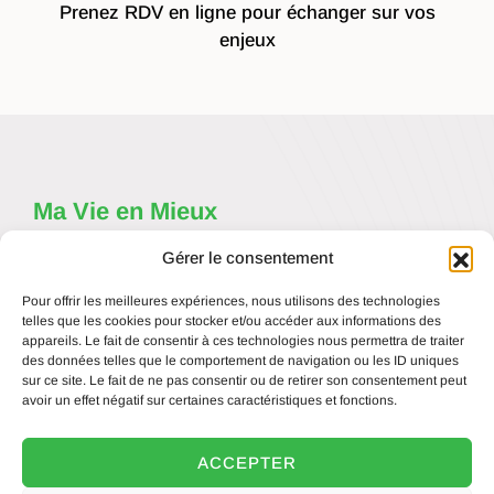
Prenez RDV en ligne pour échanger sur vos
enjeux
Ma Vie en Mieux
Un cabinet dédié à la sérénité et motivation au travail depuis
Gérer le consentement
2010.
Une expertise pluridisciplinaire portée par des psychologues
cliniciens, coachs et consultants chevronnés.
Pour offrir les meilleures expériences, nous utilisons des technologies
telles que les cookies pour stocker et/ou accéder aux informations des
appareils. Le fait de consentir à ces technologies nous permettra de traiter
32-34 avenue Kleber – 75116 Paris – Tél : 01 86 95 91 11 –
des données telles que le comportement de navigation ou les ID uniques
Mail :
contact@mvem.fr
sur ce site. Le fait de ne pas consentir ou de retirer son consentement peut
avoir un effet négatif sur certaines caractéristiques et fonctions.
ACCEPTER