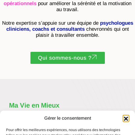
opérationnels
pour améliorer la sérénité et la motivation
au travail.
Notre expertise s’appuie sur une équipe de
psychologues
cliniciens, coachs et consultants
chevronnés qui ont
plaisir à travailler ensemble.
Qui sommes-nous ?
Ma Vie en Mieux
Un cabinet dédié à la sérénité et motivation au travail depuis
Gérer le consentement
2010.
Une expertise pluridisciplinaire portée par des psychologues
cliniciens, coachs et consultants chevronnés.
Pour offrir les meilleures expériences, nous utilisons des technologies